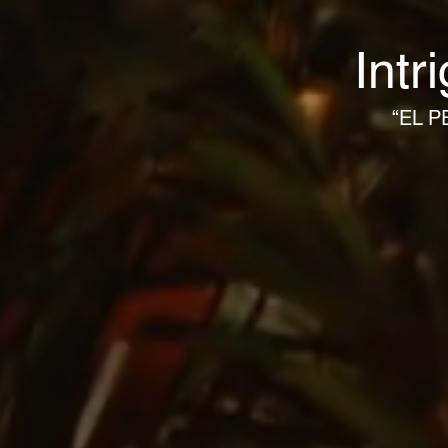
Intr
“EL P