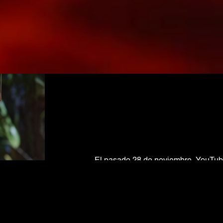
El pasado 28 de noviembre, YouTube
espacio a una nueva producción con s
juegan a representar el acontecimie
del niño Jesús.
El director y compositor de la canci