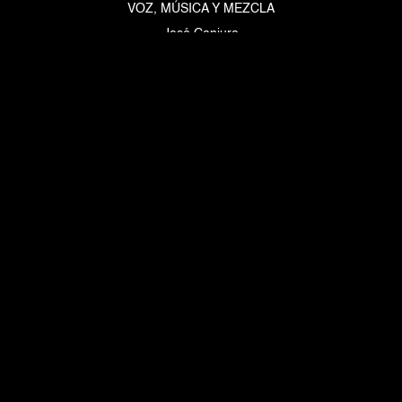
VOZ, MÚSICA Y MEZCLA
José Canjura
Escríbenos

Nuestras Redes
© 2023 Intriga Films. Todos los derechos reservados.